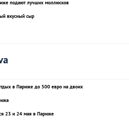
шоколадных бути
 Париже подают лучших моллюсков
ЕДА
мый вкусный сыр
va
тдых в Париже до 500 евро на двоих
рижа
ся 23 и 24 мая в Париже