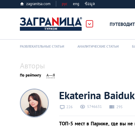
zagranitsa.com
рус
eng
ข้อมูล
ПУТЕВОДИТ
Loading...
РАЗВЛЕКАТЕЛЬНЫЕ СТАТЬИ
АНАЛИТИЧЕСКИЕ СТАТЬИ
Б
Авторы
По рейтингу
А—Я
Алматы
Ekaterina Baidu
Астана
5746631
226
295
Афины
ТОП-5 мест в Париже, где вы не 