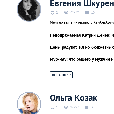
Евгения Шкурен
79772
2
10
Мечтаю взять интервью у Камбербэтч
Неподражаемая Катрин Денев: и
Цены радуют: ТОП-5 бюджетных
Мур-мяу: что общего у мужчин и
Все записи
Ольга Козак
42297
1
3