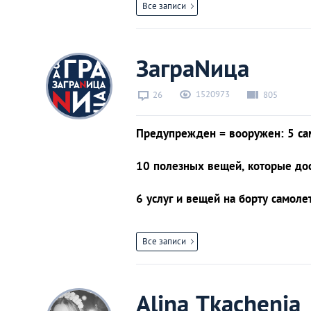
Все записи
ЗаграNица
1520973
26
805
Предупрежден = вооружен: 5 са
10 полезных вещей, которые дос
6 услуг и вещей на борту самол
Все записи
Alina Tkachenia