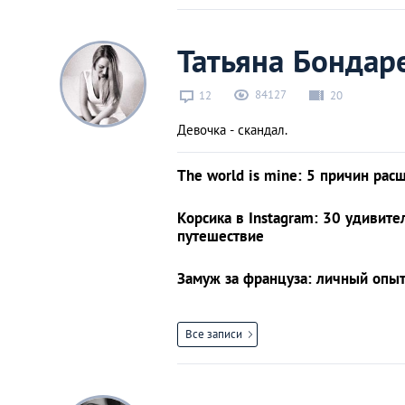
Татьяна Бондар
84127
12
20
Девочка - скандал.
The world is mine: 5 причин рас
Корсика в Instagram: 30 удивит
путешествие
Замуж за француза: личный опы
Все записи