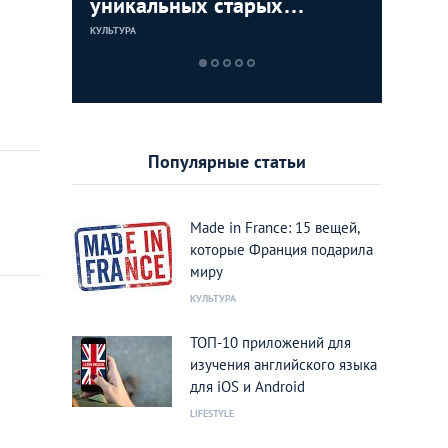
ков
уникальных старых
окон: о
что и ка
ТОП-5 
снимков Парижа от Jules
фотограф
странах
квартир
КУЛЬТУРА
LIFESTYLE
LIFESTYLE
КУЛЬТУРА
Gervais-Courtellemont
Halaban
Популярные статьи
Made in France: 15 вещей,
которые Франция подарила
миру
КУЛЬТУРА
ТОП-10 приложений для
изучения английского языка
для iOS и Android
LIFESTYLE