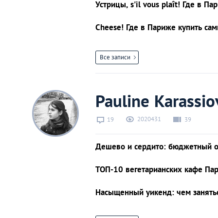
Устрицы, s'il vous plaît! Где в
Киев
Cheese! Где в Париже купить са
Лондон
Все записи
Лос-Анджелес
Москва
Pauline Karassio
Париж
2020431
19
39
Паттайя
Дешево и сердито: бюджетный о
Пхукет
ТОП-10 вегетарианских кафе Па
Насыщенный уикенд: чем занять
Санкт-Петербург