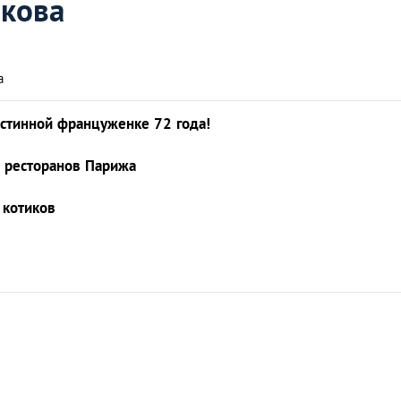
кова
а
стинной француженке 72 года!
 ресторанов Парижа
 котиков