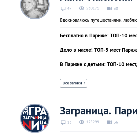
530171
47
30
Вдохновляюсь путешествиями, любл
Бесплатно в Париже: ТОП-10 ме
Дело в масле! ТОП-5 мест Париж
В Париже с детьми: ТОП-10 мест,
Все записи
Заграница. Пар
425299
13
36