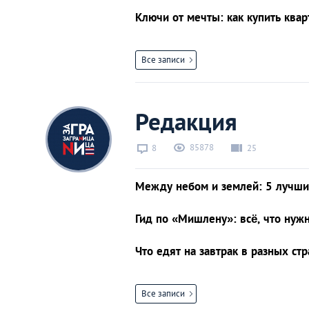
Ключи от мечты: как купить ква
Все записи
Редакция
85878
8
25
Между небом и землей: 5 лучши
Гид по «Мишлену»: всё, что нуж
Что едят на завтрак в разных ст
Все записи