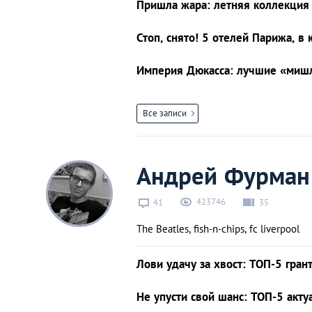
Пришла жара: летняя коллекция 
Стоп, снято! 5 отелей Парижа, 
Империя Дюкасса: лучшие «миш
Все записи
Андрей Фурман
423746
41
35
The Beatles, fish-n-chips, fc liverpool
Лови удачу за хвост: ТОП-5 гран
Не упусти свой шанс: ТОП-5 акт