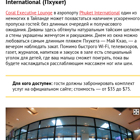
International (Пхукет)
Coral Executive Lounge
в аэропорту
Phuket International
один из
немногих в Тайланде может похвастаться наличием ускоренного
пропуска гостей: без длинных очередей и получасового
ожидания. Диваны здесь обтянуты натуральным тайским шелком
а стены украшены жемчугом и ракушками. Днем из окна можно
любоваться самым длинным пляжем Пхукета — Май Кхао, — а
вечером наблюдать закат. Помимо быстрого Wi-Fi, телевизоров,
газет, журналов, напитков и закусок в зале есть специальный
уголок для детей, где ваш малыш сможет поиграть, пока вы
будете наслаждаться расслабляющим массажем ног или шеи.
Для кого доступен:
гости должны забронировать комплект
услуг на официальном сайте; стоимость — от $35 до $75.