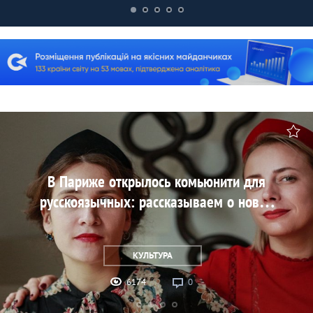
В Париже открылось комьюнити для
русскоязычных: рассказываем о новой
платформе «Сарафан-бюро»
КУЛЬТУРА
6174
0