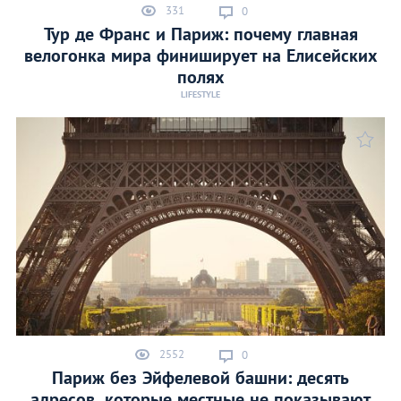
331
0
Тур де Франс и Париж: почему главная
велогонка мира финишируeт на Елисейских
полях
LIFESTYLE
2552
0
Париж без Эйфелевой башни: десять
адресов, которые местные не показывают