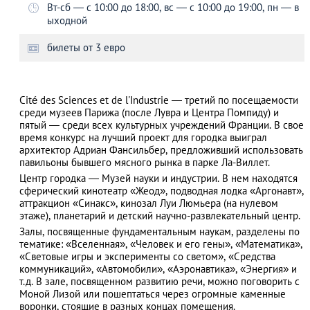
Вт-сб ― с 10:00 до 18:00, вс ― с 10:00 до 19:00, пн ― в
ыходной
билеты от 3 евро
АЗАД
Cité des Sciences et de l'Industrie ― третий по посещаемости
среди музеев Парижа (после Лувра и Центра Помпиду) и
пятый ― среди всех культурных учреждений Франции. В свое
время конкурс на лучший проект для городка выиграл
архитектор Адриан Фансильбер, предложивший использовать
павильоны бывшего мясного рынка в парке Ла-Виллет.
Центр городка ― Музей науки и индустрии. В нем находятся
сферический кинотеатр «Жеод», подводная лодка «Аргонавт»,
аттракцион «Синакс», кинозал Луи Люмьера (на нулевом
этаже), планетарий и детский научно-развлекательный центр.
Залы, посвященные фундаментальным наукам, разделены по
тематике: «Вселенная», «Человек и его гены», «Математика»,
«Световые игры и эксперименты со светом», «Средства
коммуникаций», «Автомобили», «Аэронавтика», «Энергия» и
т.д. В зале, посвященном развитию речи, можно поговорить с
Моной Лизой или пошептаться через огромные каменные
воронки, стоящие в разных концах помещения.