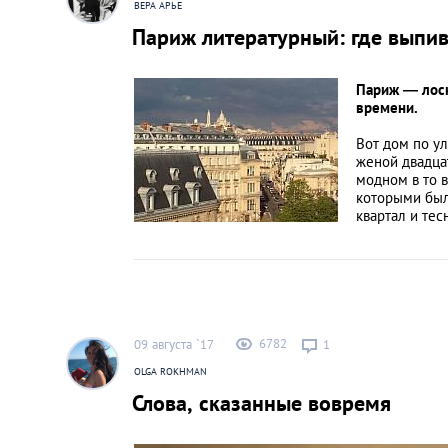
ВЕРА АРЬЕ
Париж литературный: где выпи
Париж — лоск
времени.
Вот дом по ул
женой двадц
модном в то 
которыми был
квартал и тес
6782
09 августа `17
1
OLGA ROKHMAN
Слова, сказанные вовремя