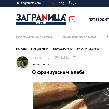
zagranitsa.com
рус
eng
ข้อมูล
ПУТЕВОДИТ
Loading...
РАЗВЛЕКАТЕЛЬНЫЕ СТАТЬИ
АНАЛИТИЧЕСКИЕ СТАТЬИ
Б
По дате
Популярные
Обсуждаемые
Рекомендуемые
61121
04 июня `19
0
ALEXAKHRIPTA
О французском хлебе
Алматы
Астана
Афины