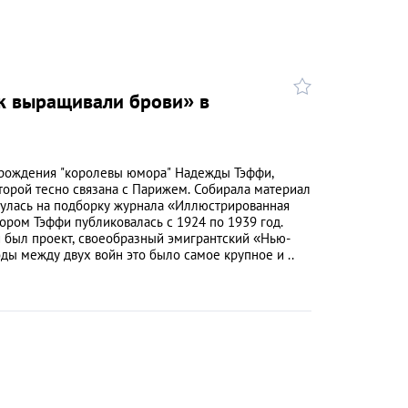
к выращивали брови» в
 рождения "королевы юмора" Надежды Тэффи,
торой тесно связана с Парижем. Собирала материал
нулась на подборку журнала «Иллюстрированная
тором Тэффи публиковалась с 1924 по 1939 год.
 был проект, своеобразный эмигрантский «Нью-
ды между двух войн это было самое крупное и ..