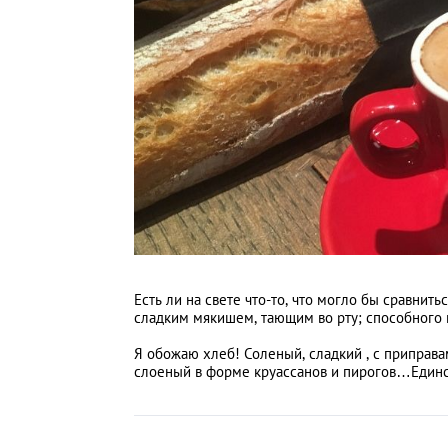
Киев
Лондон
Лос-Анджелес
Москва
Париж
Паттайя
Есть ли на свете что-то, что могло бы сравнить
сладким мякишем, тающим во рту; способного 
Пхукет
Я обожаю хлеб! Соленый, сладкий , с приправа
слоеный в форме круассанов и пирогов…Един
Санкт-Петербург