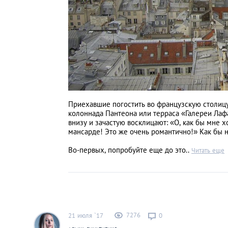
Приехавшие погостить во французскую столицу
колоннада Пантеона или терраса «Галереи Ла
внизу и зачастую восклицают: «О, как бы мне 
мансарде! Это же очень романтично!» Как бы н
Во-первых, попробуйте еще до это..
Читать еще
7276
21 июля `17
0