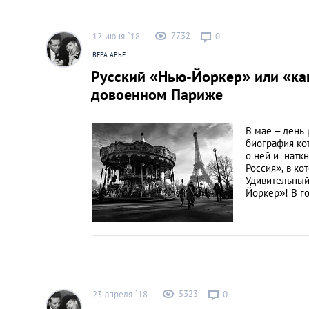
7732
12 июня `18
0
ВЕРА АРЬЕ
Русский «Нью-Йоркер» или «ка
довоенном Париже
В мае – день
биография ко
о ней и натк
Россия», в ко
Удивительный
Йоркер»! В го
5323
23 апреля `18
0