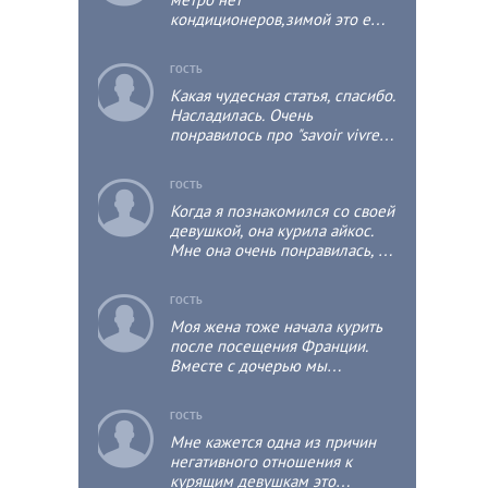
кондиционеров,зимой это ещё
пол беды,а как только
потеплеет, то духота
c
ГОСТЬ
неимоверная ….
Какая чудесная статья, спасибо.
Насладилась. Очень
понравилось про "savoir vivre",
буду осваивать
c
ГОСТЬ
Когда я познакомился со своей
девушкой, она курила айкос.
Мне она очень понравилась, я
готов был терпеть курение,
хотя сам не курящий, но не мог
c
ГОСТЬ
терпеть айкос. Поэтому
Моя жена тоже начала курить
компромиссом был переход на
после посещения Франции.
тонкие сигареты. Да и курить
Вместе с дочерью мы
стала элегантнее, что мне
отправились в Париж весной
очень нравится. На
2006 года. Гуляли по городу и
француженек смотрю с
c
ГОСТЬ
замечали как все вокруг курят.
удовольствием. Курение
Мне кажется одна из причин
Курят женщины любого
сигарет это сексуально, как и
негативного отношения к
возраста. К моей жене один
кожаная одежда. Особенно
курящим девушкам это
раз даже подошли две
сексуально, когда стоит