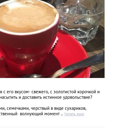
Что значит быть р
женой
ся с его вкусом- свежего, с золотистой корочкой и
насытить и доставить истинное удовольствие?
ми, семечками, черствый в виде сухариков,
ственный волнующий момент ..
Читать еще