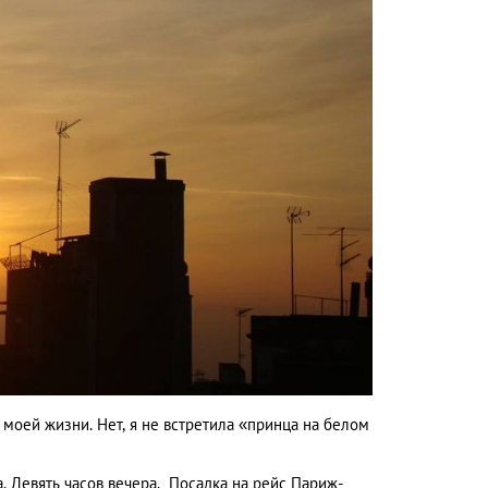
Vera Lazareva
Ольг
52058
моей жизни. Нет, я не встретила «принца на белом
а. Девять часов вечера. Посадка на рейс Париж-