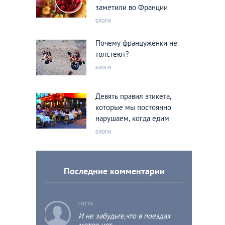
заметили во Франции
БЛОГИ
Почему француженки не
толстеют?
БЛОГИ
Девять правил этикета,
которые мы постоянно
нарушаем, когда едим
БЛОГИ
Последние комментарии
c
ГОСТЬ
И не забудьте,что в поездах
метро нет