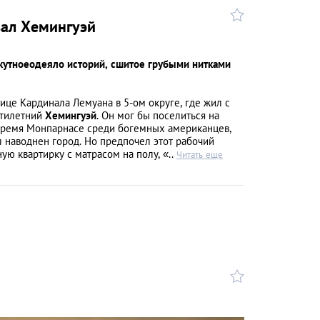
вал Хемингуэй
утноеодеяло историй, сшитое грубыми нитками
ице Кардинала Лемуана в 5-ом округе, где жил с
атилетний
Хемингуэй
. Он мог бы поселиться на
время Монпарнасе среди богемных американцев,
 наводнен город. Но предпочел этот рабочий
ную квартирку с матрасом на полу, «..
Читать еще