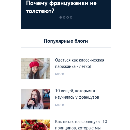
усской
Почему француженки не
Выходны
Свой ср
толстеют?
столице
Популярные блоги
Одеться как классическая
парижанка - легко!
БЛОГИ
10 вещей, которым я
научилась у французов
БЛОГИ
Как питаются французы: 10
принципов, которые мы