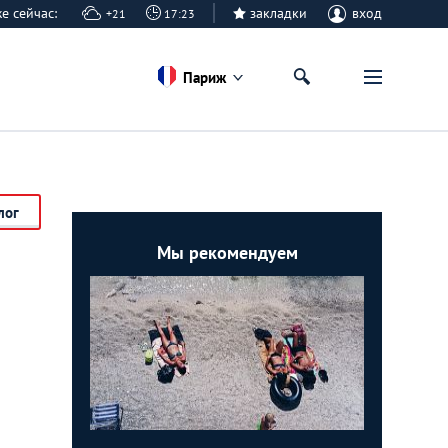
же сейчас:
закладки
вход
+21
17:23
Париж
лог
Мы рекомендуем