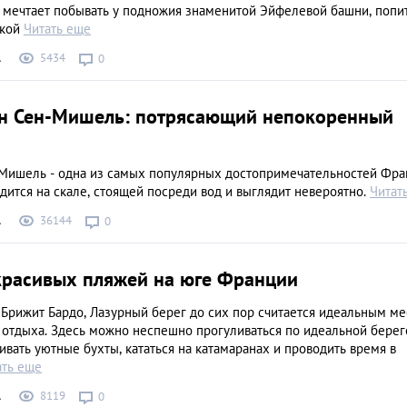
 мечтает побывать у подножия знаменитой Эйфелевой башни, попи
ской
Читать еще
5434
А
0
н Сен-Мишель: потрясающий непокоренный
Мишель - одна из самых популярных достопримечательностей Фра
ится на скале, стоящей посреди вод и выглядит невероятно.
Читат
36144
А
0
красивых пляжей на юге Франции
Брижит Бардо, Лазурный берег до сих пор считается идеальным м
 отдыха. Здесь можно неспешно прогуливаться по идеальной берег
ивать уютные бухты, кататься на катамаранах и проводить время в
ать еще
8119
А
0