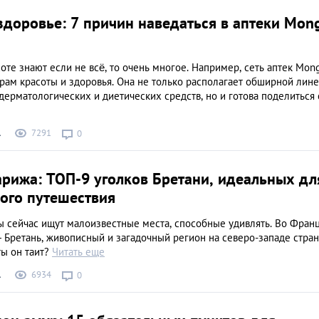
здоровье: 7 причин наведаться в аптеки Mon
оте знают если не всё, то очень многое. Например, сеть аптек Mo
рам красоты и здоровья. Она не только располагает обширной лин
дерматологических и диетических средств, но и готова поделиться 
7291
А
0
арижа: ТОП-9 уголков Бретани, идеальных дл
ого путешествия
ы сейчас ищут малоизвестные места, способные удивлять. Во Фран
 Бретань, живописный и загадочный регион на северо-западе стран
ты он таит?
Читать еще
6934
А
0