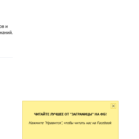
ов и
наний.
ЧИТАЙТЕ ЛУЧШЕЕ ОТ "ЗАГРАNИЦЫ" НА ФБ!
Нажмите "Нравится", чтобы читать нас на Facebook