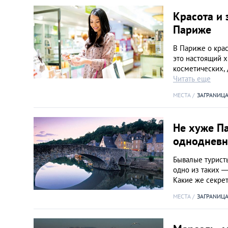
Красота и 
Париже
В Париже о крас
это настоящий х
косметических, 
Читать еще
МЕСТА
ЗАГРАNИЦ
Не хуже П
однодневн
Бывалые турист
одно из таких —
Какие же секре
МЕСТА
ЗАГРАNИЦ