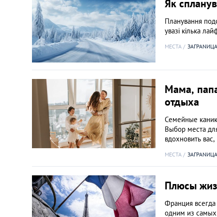
Як спланув
Планування под
увазі кілька лай
МЕСТА
ЗАГРАNИЦ
Мама, папа
отдыха
Семейные каник
Выбор места дл
вдохновить вас
МЕСТА
ЗАГРАNИЦ
Плюсы жиз
Франция всегда
одним из самых