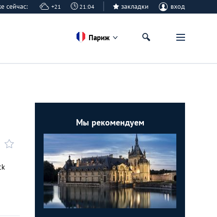
же сейчас:
закладки
вход
+21
21:04
Париж
Мы рекомендуем
ck