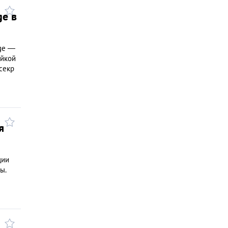
ge в
nge —
ейкой
секр
я
ции
ы.