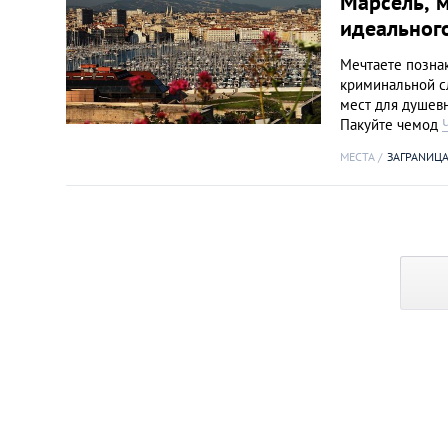
Марсель, м
идеальног
Мечтаете познак
криминальной с
мест для душевн
Пакуйте чемод
МЕСТА
ЗАГРАNИЦ