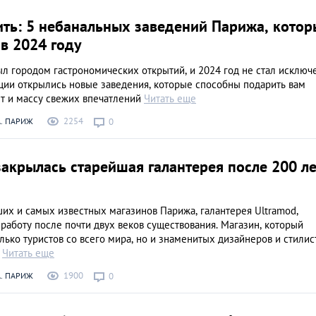
Свежее не бывает:
ить: 5 небанальных заведений Парижа, котор
мест Парижа, где 
в 2024 году
покупать рыбу и
МЕСТА
морепродукты
л городом гастрономических открытий, и 2024 год не стал исключ
ции открылись новые заведения, которые способны подарить вам
т и массу свежих впечатлений
Читать еще
2254
. ПАРИЖ
0
акрылась старейшая галантерея после 200 ле
их и самых известных магазинов Парижа, галантерея Ultramod,
работу после почти двух веков существования. Магазин, который
лько туристов со всего мира, но и знаменитых дизайнеров и стилис
з
Читать еще
1900
. ПАРИЖ
0