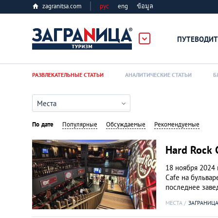
zagranitsa.com
рус
eng
ข้อมูล
ПУТЕВОДИТ
Loading...
РАЗВЛЕКАТЕЛЬНЫЕ СТАТЬИ
АНАЛИТИЧЕСКИЕ СТАТЬИ
Б
Места
По дате
Популярные
Обсуждаемые
Рекомендуемые
Алматы
Hard Rock 
18 ноября 2024
Астана
Cafe на бульвар
последнее заве
Афины
МЕСТА
ЗАГРАНИЦА