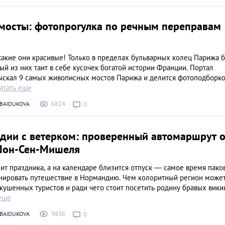
 мосты: фотопрогулка по речным переправам
какие они красивые! Только в пределах бульварных колец Парижа 
ый из них таит в себе кусочек богатой истории Франции. Портал
ыскал 9 самых живописных мостов Парижа и делится фотоподборко
итать еще
6824
 BAIDUKOVA
0
дии с ветерком: проверенный автомаршрут о
Мон-Сен-Мишеля
ит праздника, а на календаре близится отпуск ― самое время пако
нировать путешествие в Нормандию. Чем колоритный регион може
кушенных туристов и ради чего стоит посетить родину бравых вики
еще
9836
 BAIDUKOVA
0