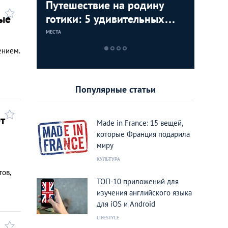
 ТОП-5
Путешествие на родину
Сказка д
Колорит
ые
стоит
готики: 5 удивительных
взрослы
стоит по
уголков Пикардии
Париже
Норман
МЕСТА
МЕСТА
МЕСТА
ением.
Популярные статьи
т
Made in France: 15 вещей,
которые Франция подарила
миру
КУЛЬТУРА
тов,
ТОП-10 приложений для
изучения английского языка
для iOS и Android
LIFESTYLE