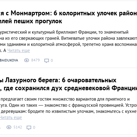
я с Монмартром: 6 колоритных улочек район
елей пеших прогулок
уристический и культурный бриллиант Франции, то знаменитый
а из его сверкающих граней. Витиеватые улочки района завлекают
ыми зданиями и колоритной атмосферой, трепетно храня воспомина
х. А
Читать еще
8479
 BAIDUKOVA
0
 Лазурного берега: 6 очаровательных
, где сохранился дух средневековой Франци
предлагает своим гостям множество вариантов для приятного и
уга. Один из таких — знакомство с французской провинцией. Устро
 деревушкам: бродите по извилистым улочкам, знакомьтесь с кухне
Читать еще
5142
А
0