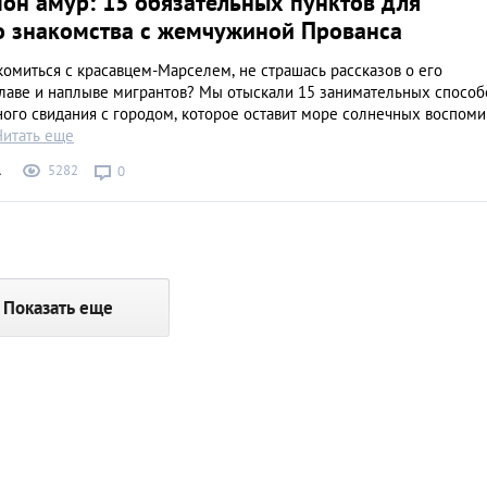
он амур: 15 обязательных пунктов для
о знакомства с жемчужиной Прованса
омиться с красавцем-Марселем, не страшась рассказов о его
лаве и наплыве мигрантов? Мы отыскали 15 занимательных способ
ого свидания с городом, которое оставит море солнечных воспоми
Читать еще
5282
А
0
Показать еще