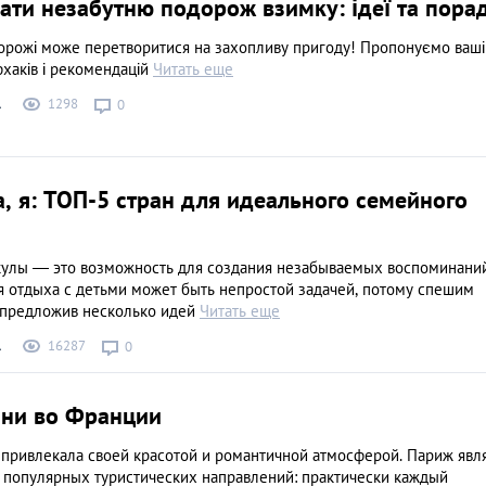
ати незабутню подорож взимку: ідеї та пора
орожі може перетворитися на захопливу пригоду! Пропонуємо ваші
фхаків і рекомендацій
Читать еще
1298
А
0
, я: ТОП-5 стран для идеального семейного
улы — это возможность для создания незабываемых воспоминани
я отдыха с детьми может быть непростой задачей, потому спешим
, предложив несколько идей
Читать еще
16287
А
0
ни во Франции
 привлекала своей красотой и романтичной атмосферой. Париж явл
 популярных туристических направлений: практически каждый