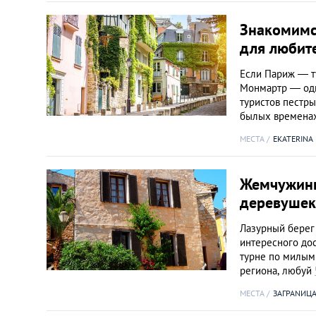
Знакомимс
для любит
Если Париж — т
Монмартр — одн
туристов пестр
былых времена
МЕСТА
EKATERINA
Жемчужины
деревушек
Лазурный берег 
интересного дос
турне по милым
региона, любуй
МЕСТА
ЗАГРАNИЦ