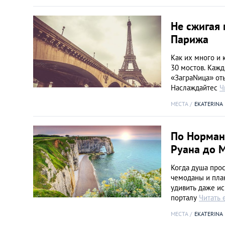
Не сжигая
Парижа
Как их много и 
30 мостов. Кажд
«ЗаграNица» от
Наслаждайтес
Ч
МЕСТА
EKATERINA
По Норман
Руана до 
Когда душа прос
чемоданы и пла
удивить даже ис
порталу
Читать 
МЕСТА
EKATERINA