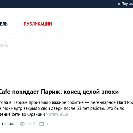
в Пари
ЕЛЬ
ПУБЛИКАЦИИ
ЛОГИ
Cafe покидает Париж: конец целой эпохи
 года в Париже произошло важное событие — легендарное Hard Ro
е Монмартр закрыло свои двери после 33 лет работы. Это было
дение сети во Франции
Читать еще
1412
. ПАРИЖ
0