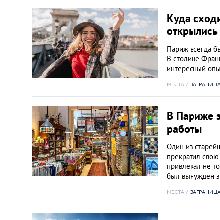
Киев
Куда сход
открылись 
Лондон
Париж всегда бы
В столице Фран
Лос-Анджелес
интересный опы
МЕСТА
ЗАГРАНИЦА
Москва
В Париже з
Париж
работы
Паттайя
Один из старейш
прекратил свою 
привлекал не то
Пхукет
был вынужден 
МЕСТА
ЗАГРАНИЦА
Санкт-Петербург