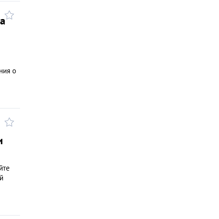
а
ния о
и
йте
й