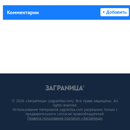
Комментарии
+ Добавить
© 2026 «ЗаграNица» (zagranitsa.com). Все права защищены. All
rights reserved.
Использование материалов zagranitsa.com разрешено только с
предварительного согласия правообладателей.
Правила пользования порталом «ЗаграNица»