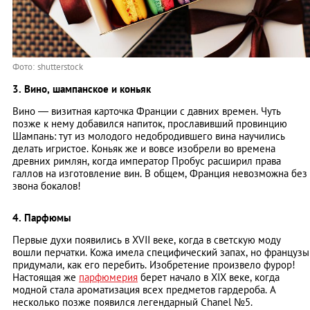
Фото: shutterstock
3. Вино, шампанское и коньяк
Вино ― визитная карточка Франции с давних времен. Чуть
позже к нему добавился напиток, прославивший провинцию
Шампань: тут из молодого недобродившего вина научились
делать игристое. Коньяк же и вовсе изобрели во времена
древних римлян, когда император Пробус расширил права
галлов на изготовление вин. В общем, Франция невозможна без
звона бокалов!
4. Парфюмы
Первые духи появились в XVII веке, когда в светскую моду
вошли перчатки. Кожа имела специфический запах, но французы
придумали, как его перебить. Изобретение произвело фурор!
Настоящая же
парфюмерия
берет начало в XIX веке, когда
модной стала ароматизация всех предметов гардероба. А
несколько позже появился легендарный Chanel №5.