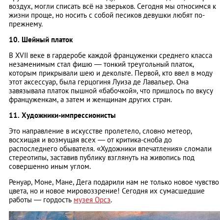
воздух, могли списать всё на зверьков. Сегодня мы относимся к
жизни проще, но носить с собой песиков девушки любят по-
прежнему.
10. Шейный платок
В XVII веке в гардеробе каждой француженки среднего класса
незаменимым стал фишю ― тонкий треугольный платок,
которым прикрывали шею и декольте. Первой, кто ввел в моду
этот аксессуар, была герцогиня Луиза де Лавальер. Она
завязывала платок пышной «бабочкой», что пришлось по вкусу
француженкам, а затем и женщинам других стран.
11. Художники-импрессионисты
Это направление в искусстве пролетело, словно метеор,
восхищая и возмущая всех ― от критика-сноба до
распоследнего обывателя. «Художники впечатления» сломали
стереотипы, заставив публику взглянуть на живопись под
совершенно иным углом.
Ренуар, Моне, Мане, Дега подарили нам не только новое чувство
цвета, но и новое мировоззрение! Сегодня их сумасшедшие
работы ― гордость
музея Орсэ
.