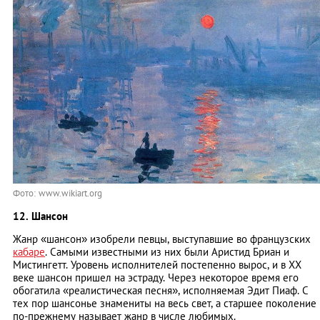
Фото: www.wikiart.org
12. Шансон
Жанр «шансон» изобрели певцы, выступавшие во французских
кабаре
. Самыми известными из них были Аристид Бриан и
Мистингетт. Уровень исполнителей постепенно вырос, и в XX
веке шансон пришел на эстраду. Через некоторое время его
обогатила «реалистическая песня», исполняемая Эдит Пиаф. С
тех пор шансонье знамениты на весь свет, а старшее поколение
по-прежнему называет жанр в числе любимых.