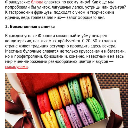
Французские
блюда
славятся по всему миру! Как еще мы
попробовали бы улиток, лягушачьи лапки, устрицы или фуа-гра?
К гастрономии французы подходят с умом и творческими
идеями, ведь трапеза для них― залог хорошего дня.
2. Божественная выпечка
В каждом уголке Франции можно найти уйму пекарен-
кондитерских, называемых «pâtisserie». С 20–30-х годов в
стране живет традиция регулярно проводить здесь вечера.
Местные булочные славятся не только круассанами и багетами,
но и профитролями, бриошами и, конечно, известными на весь
мир мини-пирожными разнообразных цветов и вкусов —
макарунами
.