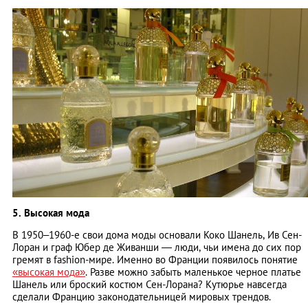
5. Высокая мода
В 1950–1960-е свои дома моды основали Коко Шанель, Ив Сен-
Лоран и граф Юбер де Живанши ― люди, чьи имена до сих пор
гремят в fashion-мире. Именно во Франции появилось понятие
«высокая мода»
. Разве можно забыть маленькое черное платье
Шанель или броский костюм Сен-Лорана? Кутюрье навсегда
сделали Францию законодательницей мировых трендов.