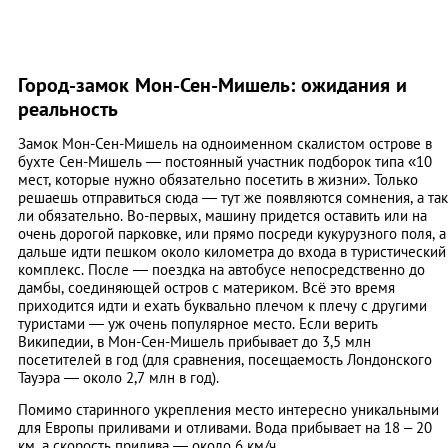
Город-замок Мон-Сен-Мишель: ожидания и
реальность
Замок Мон-Сен-Мишель на одноименном скалистом острове в
бухте Сен-Мишель ― постоянный участник подборок типа «10
мест, которые нужно обязательно посетить в жизни». Только
решаешь отправиться сюда ― тут же появляются сомнения, а так
ли обязательно. Во-первых, машину придется оставить или на
очень дорогой парковке, или прямо посреди кукурузного поля, а
дальше идти пешком около километра до входа в туристический
комплекс. После ― поездка на автобусе непосредственно до
дамбы, соединяющей остров с материком. Всё это время
приходится идти и ехать буквально плечом к плечу с другими
туристами ― уж очень популярное место. Если верить
Википедии, в Мон-Сен-Мишель прибывает до 3,5 млн
посетителей в год (для сравнения, посещаемость Лондонского
Тауэра ― около 2,7 млн в год).
Помимо старинного укрепления место интересно уникальными
для Европы приливами и отливами. Вода прибывает на 18 – 20
км, а скорость прилива ― около 6 км/ч.