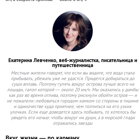
Екатерина Левченко, веб-журналистка, писательница и
путешественница
Местные жители говорят, что если вы видите, что вода стала
прибывать, убежать уже не удастся. Придется добираться до
суши вплавь. Поэтому гулять вокруг острова лучше всего на
лошади, галоп которой ― около 20 км/ч. Мы оказались у дамбы
как раз во время отлива, поэтому рискнули обойти остров ― и
не пожалели: любоваться городом-замком со стороны в тишине
и одиночестве куда приятнее, чем толпиться на его узких
улочках. Если еще доведется здесь побывать, то хотелось бы
увидеть его ночью: чтобы вокруг ни души, а в морской глади
отражались звезды
Вкус жизни ― по карману