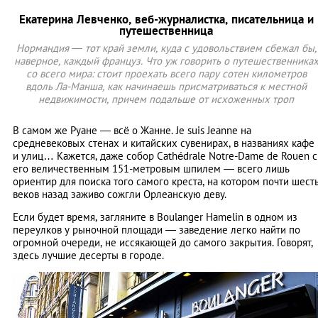
Екатерина Левченко, веб-журналистка, писательница и
путешественница
Нормандия ― тот край земли, куда с удовольствием сбежал бы,
наверное, каждый француз. Что уж говорить о путешественника
со всего мира: стоит проехать всего пару сотен километров
вдоль Ла-Манша, как начинаешь присматриваться к местной
недвижимости, причем подальше от исхоженных троп
В самом же Руане ― всё о Жанне. Je suis Jeanne на
средневековых стенах и китайских сувенирах, в названиях кафе
и улиц… Кажется, даже собор Cathédrale Notre-Dame de Rouen с
его величественным 151-метровым шпилем ― всего лишь
ориентир для поиска того самого креста, на котором почти шест
веков назад заживо сожгли Орлеанскую деву.
Если будет время, загляните в Boulanger Hamelin в одном из
переулков у рыночной площади ― заведение легко найти по
огромной очереди, не иссякающей до самого закрытия. Говорят,
здесь лучшие десерты в городе.