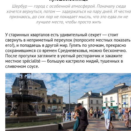
Шербур ― город с особенной атмосферой. Поначалу сюда
хочется вернуться, потом ― задержаться на пару дней. И честно
признаюсь, до сих пор не покидает мысль, что это едва ли не
лучшее место, чтобы просто жить
У старинных кварталов есть удивительный секрет ― стоит
свернуть в неприметный переулок (попросите местных показать
его!), и попадаешь в другой мир. Гулять по улочкам, прекрасно
сохранившимся со времен Средневековья, можно бесконечно.
После прогулки загляните в уютный ресторанчик и закажите
местное spécialité ― большую кастрюлю мидий, тушенных в
сливочном соусе.