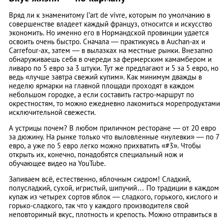
Вряд ли к знаменитому l’art de vivre, которым по умолчанию в
совершенстве владеет каждый француз, относится и искусство
экономить. Но именно его в Нормандской провинции удается
освоить очень быстро. Сначала ― практикуясь в Auchan-ах и
Carrefour-ах, затем ― в вылазках на местные рынки. Внезапно
обнаруживаешь себя в очереди за фермерским камамбером и
ливаро по 5 евро за 3 штуки. Тут же предлагают и 5 за 5 евро, но
ведь «лучше завтра свежий купим». Как минимум дважды в
неделю ярмарки на главной площади проходят в каждом
небольшом городке, а если составить гастро-маршрут по
окрестностям, то можно ежедневно лакомиться морепродуктами
исключительной свежести.
А устрицы почем? В любом приличном ресторане ― от 20 евро
за дюжину. На рынке только что выловленные «нулевки» ― по 7
евро, а уже по 5 евро легко можно прихватить «#3». Чтобы
открыть их, конечно, понадобятся специальный нож и
обучающее видео на YouTube.
Запиваем всё, естественно, яблочным сидром! Сладкий,
полусладкий, сухой, игристый, шипучий… По традиции в каждом
купаж из четырех сортов яблок ― сладкого, горького, кислого и
горько-сладкого, так что у каждого производителя свой
неповторимый вкус, плотность и крепость. Можно отправиться в