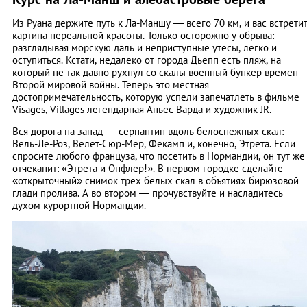
Из Руана держите путь к Ла-Маншу ― всего 70 км, и вас встрети
картина нереальной красоты. Только осторожно у обрыва:
разглядывая морскую даль и неприступные утесы, легко и
оступиться. Кстати, недалеко от города Дьепп есть пляж, на
который не так давно рухнул со скалы военный бункер времен
Второй мировой войны. Теперь это местная
достопримечательность, которую успели запечатлеть в фильме
Visages, Villages легендарная Аньес Варда и художник JR.
Вся дорога на запад ― серпантин вдоль белоснежных скал:
Вель-Ле-Роз, Велет-Сюр-Мер, Фекамп и, конечно, Этрета. Если
спросите любого француза, что посетить в Нормандии, он тут же
отчеканит: «Этрета и Онфлер!». В первом городке сделайте
«открыточный» снимок трех белых скал в объятиях бирюзовой
глади пролива. А во втором ― прочувствуйте и насладитесь
духом курортной Нормандии.