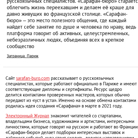
русскоязычных специалистов. «Сарафан-бюро» стараетс
облегчить жизнь переехавшим и делаем её краше для
давно живущих во французской столице. «Сарафан-
бюро» – это место полезного общения, где каждый
найдет себе занятие по душе и человека по нраву, ведь
платформа говорит об активных, целеустремленных,
небезразличных людях, объединяя всех в крепкое
сообщество
Заграница. Париж
Сайт
sarafan-buro.com
рассказывает о русскоязычных
специалистах, которые работают официально в Париже и имеют
соответствующие дипломы и сертификаты. Ресурс щедро
делится контактами проверенных мастеров, которых обычно
передают из «уст в уста». Именно на основе обмена контактами
родилась идея создания «Сарафана» в марте в 2021 году.
Электронный Журнал
знакомит читателей со стартапами,
владельцами бизнеса, художниками и артистами, интересными
личностями, которые говорят на русском и работают во Франции
«Сарафан-бюро» делает подборки интересных выставок и
дайджест событий, куда стоит сходить, делится направлениями