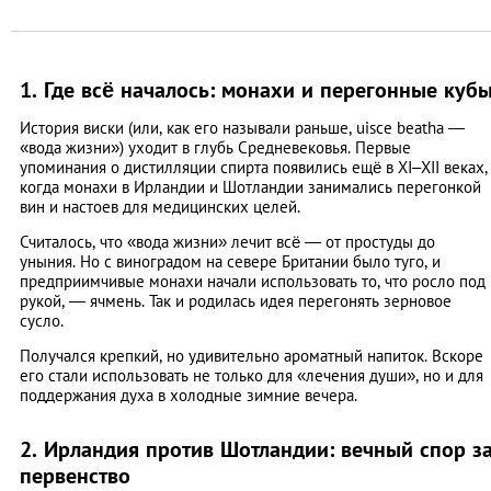
1. Где всё началось: монахи и перегонные куб
История виски (или, как его называли раньше, uisce beatha —
«вода жизни») уходит в глубь Средневековья. Первые
упоминания о дистилляции спирта появились ещё в XI–XII веках,
когда монахи в Ирландии и Шотландии занимались перегонкой
вин и настоев для медицинских целей.
Считалось, что «вода жизни» лечит всё — от простуды до
уныния. Но с виноградом на севере Британии было туго, и
предприимчивые монахи начали использовать то, что росло под
рукой, — ячмень. Так и родилась идея перегонять зерновое
сусло.
Получался крепкий, но удивительно ароматный напиток. Вскоре
его стали использовать не только для «лечения души», но и для
поддержания духа в холодные зимние вечера.
2. Ирландия против Шотландии: вечный спор з
первенство