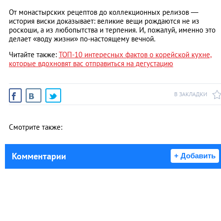
От монастырских рецептов до коллекционных релизов —
история виски доказывает: великие вещи рождаются не из
роскоши, а из любопытства и терпения. И, пожалуй, именно это
делает «воду жизни» по-настоящему вечной.
Читайте также:
ТОП-10 интересных фактов о корейской кухне,
которые вдохновят вас отправиться на дегустацию
В ЗАКЛАДКИ
Смотрите также:
Комментарии
+ Добавить