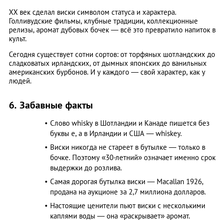
XX век сделал виски символом статуса и характера.
Голливудские фильмы, клубные традиции, коллекционные
релизы, аромат дубовых бочек — всё это превратило напиток в
культ.
Сегодня существует сотни сортов: от торфяных шотландских до
сладковатых ирландских, от дымных японских до ванильных
американских бурбонов. И у каждого — свой характер, как у
людей.
6. Забавные факты
Слово whisky в Шотландии и Канаде пишется без
буквы e, а в Ирландии и США — whiskey.
Виски никогда не стареет в бутылке — только в
бочке. Поэтому «30-летний» означает именно срок
выдержки до розлива.
Самая дорогая бутылка виски — Macallan 1926,
продана на аукционе за 2,7 миллиона долларов.
Настоящие ценители пьют виски с несколькими
каплями воды — она «раскрывает» аромат.