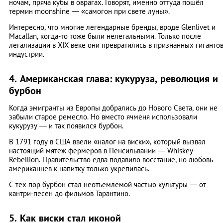
ночам, пряча кубы в оврагах. Говорят, именно оттуда пошёл
термин moonshine — «самогон при свете луны».
Интересно, что многие легендарные бренды, вроде Glenlivet и
Macallan, когда-то тоже были нелегальными. Только после
легализации в XIX веке они превратились в признанных гиганто
индустрии.
4. Американская глава: кукуруза, революция и
бурбон
Когда эмигранты из Европы добрались до Нового Света, они не
забыли старое ремесло. Но вместо ячменя использовали
кукурузу — и так появился бурбон.
В 1791 году в США ввели «налог на виски», который вызвал
настоящий мятеж фермеров в Пенсильвании — Whiskey
Rebellion. Правительство едва подавило восстание, но любовь
американцев к напитку только укрепилась.
С тех пор бурбон стал неотъемлемой частью культуры — от
кантри-песен до фильмов Тарантино.
5. Как виски стал иконой