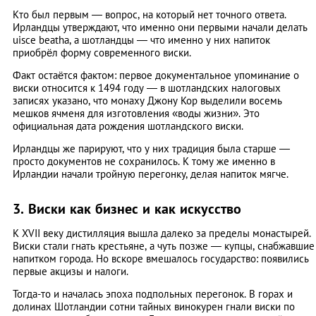
Кто был первым — вопрос, на который нет точного ответа.
Ирландцы утверждают, что именно они первыми начали делать
uisce beatha, а шотландцы — что именно у них напиток
приобрёл форму современного виски.
Факт остаётся фактом: первое документальное упоминание о
виски относится к 1494 году — в шотландских налоговых
записях указано, что монаху Джону Кор выделили восемь
мешков ячменя для изготовления «воды жизни». Это
официальная дата рождения шотландского виски.
Ирландцы же парируют, что у них традиция была старше —
просто документов не сохранилось. К тому же именно в
Ирландии начали тройную перегонку, делая напиток мягче.
3. Виски как бизнес и как искусство
К XVII веку дистилляция вышла далеко за пределы монастырей.
Виски стали гнать крестьяне, а чуть позже — купцы, снабжавшие
напитком города. Но вскоре вмешалось государство: появились
первые акцизы и налоги.
Тогда-то и началась эпоха подпольных перегонок. В горах и
долинах Шотландии сотни тайных винокурен гнали виски по