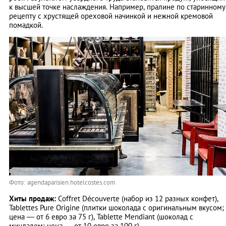
к высшей точке наслаждения. Например, пралине по старинному
рецепту с хрустящей ореховой начинкой и нежной кремовой
помадкой.
Фото: agendaparisien.hotelcostes.com
Хиты продаж:
Coffret Découverte (набор из 12 разных конфет),
Tablettes Pure Origine (плитки шоколада с оригинальным вкусом;
цена — от 6 евро за 75 г), Tablette Mendiant (шоколад с
миндалем; цена — от 10 евро за 100 г).