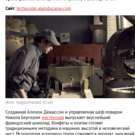
Сайт:
lechocolat-alainducasse.com
Фото: lesgourmands2-0.com
Созданная Аленом Дюкассом и управляемая шеф-поваром
Николя Бергером
мастерская
выпускает вкуснейший
французский шоколад. Конфеты и плитки готовят
традиционными методами в машинах высотой в человеческий
рост. Результатом усердного труда становится продукт, уносящий