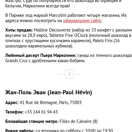
маэстро. Судя по популярности его шоколада во Франции и
Бельгии, Марколини всегда прав!
В Париже под маркой Marcolini работают четыре магазина. Их
адреса можно посмотреть на
официальном сайте
.
Хиты продаж:
Malline Découverte (набор из 33 конфет с разным
вкусами за 28,9 евро), Tablette Five O'Clock (молочный шоколад в
плитках с хрустящими кусочками карамели), Palets Fins (16
шоколадно-карамельных кубиков).
Любимый десерт Пьера Марколини:
ганаш из темного шоколада
Grands Crus с дроблеными какао-бобами.
5
Жан-Поль Эван (Jean-Paul Hévin)
Адрес:
41 Rue de Bretagne, Paris, 75003
Телефон:
+33 144 61 94 43
Ближайшая станция метро:
Filles de Calvaire (8)
Время работы:
со вторника по субботу с 10:00 до 19:30