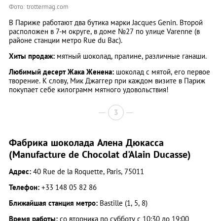
Фото: trottermag.com
В Париже работают два бутика марки Jacques Genin. Второй
расположен в 7-м округе, в доме №27 по улице Varenne (в
районе станции метро Rue du Bac).
Хиты продаж:
мятный шоколад, пралине, различные ганаши.
Любимый десерт Жака Женена:
шоколад с мятой, его первое
творение. К слову, Мик Джаггер при каждом визите в Париж
покупает себе килограмм мятного удовольствия!
3
Фабрика шоколада Алена Дюкасса
(Manufacture de Сhocolat d'Alain Ducasse)
Адрес:
40 Rue de la Roquette, Paris, 75011
Телефон:
+33 148 05 82 86
Ближайшая станция метро:
Bastille (1, 5, 8)
Время работы:
со вторника по субботу с 10:30 до 19:00