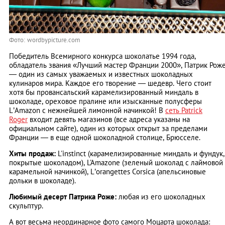
Фото: wordbypicture.com
Победитель Всемирного конкурса шоколатье 1994 года,
обладатель звания «Лучший мастер Франции 2000», Патрик Рож
— один из самых уважаемых и известных шоколадных
кулинаров мира. Каждое его творение — шедевр. Чего стоит
хотя бы провансальский карамелизированный миндаль в
шоколаде, ореховое пралине или изысканные полусферы
L’Amazon с нежнейшей лимонной начинкой! В
сеть Patrick
Roger
входит девять магазинов (все адреса указаны на
официальном сайте), один из которых открыт за пределами
Франции — в еще одной шоколадной столице, Брюсселе.
Хиты продаж:
L'instinct (карамелизированные миндаль и фундук,
покрытые шоколадом), L'Amazone (зеленый шоколад с лаймовой
карамельной начинкой), L’orangettes Corsica (апельсиновые
дольки в шоколаде).
Любимый десерт Патрика Роже:
любая из его шоколадных
скульптур.
А вот весьма неординарное фото самого Моцарта шоколада: