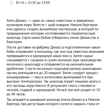
Вт-сб с 10:30 до 19:00
Ален Дюкасс — один из самых известных и уважаемых
АЗАД
кулинаров мира. Вместе с шеф-поваром Николя Бергером
ему удалось создать волшебную мастерскую, в которой по
традиционным методам изготавливается первоклассный
шоколад. Сорта какао-бобов отбирались лично Дюкассом и
Бергером.
После доставки на фабрику Дюкасса подготовленные какао-
бобы отправляют в мельницу, где они под тяжестью жерновов
превращаются в однородную какао-массу. Затем сырье
смешивается с сахаром и сухим молоком (при производстве
молочного шоколада) и отправляется на окончательное
дробление. Спустя несколько подходов размер шоколадных
частиц уменьшается до 20 микрон! Затем следует процесс
конширования ― масса интенсивно вымешивается при
высоких температурах. Так шоколад теряет лишнюю влагу и
его частицы округляются. В результате смесь становится
тягучей, гладкой и однородной. На всё про всё уходит от 10
до 48 часов.
Так рождается шикарный шоколад Алена Дюкасса и Николя
Бергера, при дегустации которого хочется закрыть глаза от