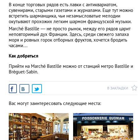
В конце торговых рядов есть лавки с антиквариатом,
сувенирами, старыми газетами и журналами. Еще тут можно
встретить шарманщика, чьи незамысловатые мелодии
окутывают прохожих легким шармом французской музыки.
АЗАД
Marché Bastille ― не просто рынок, между его рядов царит
неповторимый дух Франции. Здесь, среди свежего запаха
моря и ровных горок отборных фруктов, хочется бродить
часами…
Как добраться
Прийти на Marché Bastille можно от станций метро Bastille и
Brèguet-Sabin.
В ЗАКЛАДКИ
Вас могут заинтересовать следующие места: