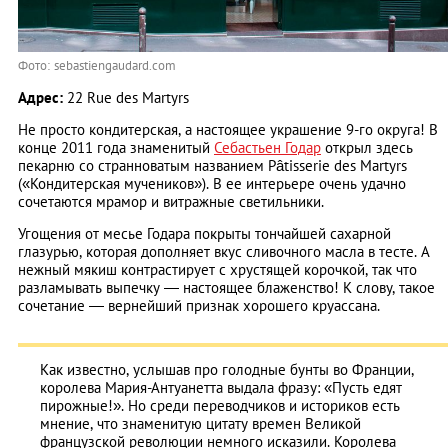
Фото: sebastiengaudard.com
Адрес:
22 Rue des Martyrs
Не просто кондитерская, а настоящее украшение 9-го округа! В
конце 2011 года знаменитый
Себастьен Годар
открыл здесь
пекарню со странноватым названием Pâtisserie des Martyrs
(«Кондитерская мучеников»). В ее интерьере очень удачно
сочетаются мрамор и витражные светильники.
Угощения от месье Годара покрыты тончайшей сахарной
глазурью, которая дополняет вкус сливочного масла в тесте. А
нежный мякиш контрастирует с хрустящей корочкой, так что
разламывать выпечку ― настоящее блаженство! К слову, такое
сочетание — вернейший признак хорошего круассана.
Как известно, услышав про голодные бунты во Франции,
королева Мария-Антуанетта выдала фразу: «Пусть едят
пирожные!». Но среди переводчиков и историков есть
мнение, что знаменитую цитату времен Великой
французской революции немного исказили. Королева