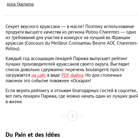
Alina Tkachenia
Секрет вкусного круассана — в масле! Поэтому использование
продукта высшего качества из региона Poitou-Charentes ― одно
из требований для участия в конкурсе на лучший во Франции
круассан (Concours du Meilleur Croissantau Beurre AOC Charentes-
Poitou).
Каждый год ассоциация пекарей Парижа выпускает рейтинг
лучших производителей круассанов своего округа. Выглядит
список довольно сдержанно: перечень boulangerie просто
загружается
на сайт
в виде
PDF-файла
. Но для столичных
лакомок это событие поважнее «Оскара»!
Если верить рейтингу и отзывам благодарных гостей в соцсетях,
вот пять пекарен Парижа, где можно начать один из лучших дне
в жизни.
1
Du Pain et des Idées