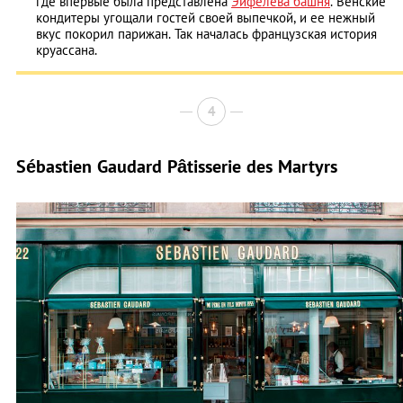
где впервые была представлена
Эйфелева башня
. Венские
кондитеры угощали гостей своей выпечкой, и ее нежный
вкус покорил парижан. Так началась французская история
круассана.
4
Sébastien Gaudard Pâtisserie des Martyrs