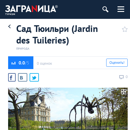
Сад Тюильри (Jardin
des Tuileries)
ПРИРОДА
0.0
Оценить!
0 оценок
0