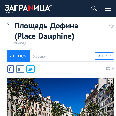
Площадь Дофина
(Place Dauphine)
ПРИРОДА
0.0
Оценить!
0 оценок
0