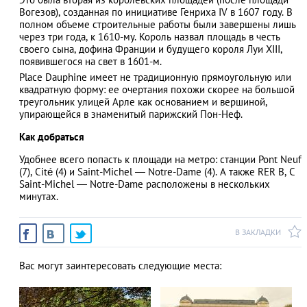
Вогезов), созданная по инициативе Генриха IV в 1607 году. В
полном объеме строительные работы были завершены лишь
через три года, к 1610-му. Король назвал площадь в честь
своего сына, дофина Франции и будущего короля Луи XIII,
АЗАД
появившегося на свет в 1601-м.
Place Dauphine имеет не традиционную прямоугольную или
квадратную форму: ее очертания похожи скорее на большой
треугольник улицей Арле как основанием и вершиной,
упирающейся в знаменитый парижский Пон-Неф.
Как добраться
Удобнее всего попасть к площади на метро: станции Pont Neuf
(7), Cité (4) и Saint-Michel — Notre-Dame (4). А также RER B, C
Saint-Michel — Notre-Dame расположены в нескольких
минутах.
В ЗАКЛАДКИ
Вас могут заинтересовать следующие места: