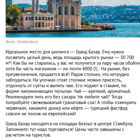
Фото: Shutterstock
Идеальное место для шопинга — Гранд Базар. Ему нужно
посвятить целый день, ведь площадь крытого рынка — 30 700
м²! Как бы ни старались, у вас не получится за пару часов обойти
хотя бы часть магазинов — их почти 4000 (!) . На рынке, без
преувеличения, продается всё! Рядов столько, что нетрудно
заблудиться. На улочках стоят столики: можно присесть,
отдохнуть от суеты и выпить чаю. Его подают в стакане, по
форме напоминающем тюльпан. Чай — крепкий, ароматный.
Рекомендуем пить его без сахара. Не любите чай? Тогда
попробуйте свежевыжатый гранатовый сок! А чтобы «заморить
червячка», закажите донер или кёфте — турецкий фастфуд
совсем не похож на европейский!
Гранд Базар находится на площади Беязыт в центре Стамбула.
Запомните: тут надо торговаться! Цены часто завышены с
расчетом на туристов.