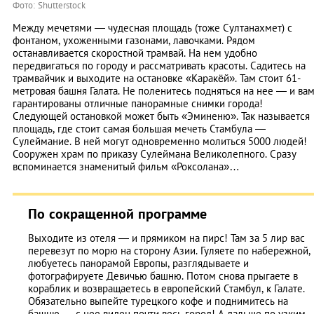
Фото: Shutterstock
Между мечетями — чудесная площадь (тоже Султанахмет) с
фонтаном, ухоженными газонами, лавочками. Рядом
останавливается скоростной трамвай. На нем удобно
передвигаться по городу и рассматривать красоты. Садитесь на
трамвайчик и выходите на остановке «Каракёй». Там стоит 61-
метровая башня Галата. Не поленитесь подняться на нее — и ва
гарантированы отличные панорамные снимки города!
Следующей остановкой может быть «Эминеню». Так называется
площадь, где стоит самая большая мечеть Стамбула —
Сулеймание. В ней могут одновременно молиться 5000 людей!
Сооружен храм по приказу Сулеймана Великолепного. Сразу
вспоминается знаменитый фильм «Роксолана»…
По сокращенной программе
Выходите из отеля — и прямиком на пирс! Там за 5 лир вас
перевезут по морю на сторону Азии. Гуляете по набережной,
любуетесь панорамой Европы, разглядываете и
фотографируете Девичью башню. Потом снова прыгаете в
кораблик и возвращаетесь в европейский Стамбул, к Галате.
Обязательно выпейте турецкого кофе и поднимитесь на
башню — с нее виден почти весь город! А дальше по узким