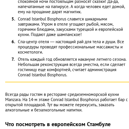
спокойной ночи постояльцам разносят сказки! Да-да,
напечатанные на папирусе. А когда человек едет домой,
ему на прощание дарят магнитик.
Conrad Istanbul Bosphorus славится шикарными
завтраками. Утром в отеле угощают рыбой, мясом,
горячими блюдами, закусками турецкой и европейской
кухни. Подают даже шампанское!
Спа-центр отеля — настоящий рай для тела и души. Все
процедуры проводят профессиональные массажисты и
косметологи.
Отель каждый год обновляется накануне летнего сезона.
Небольшая реконструкция всегда уместна, если сделает
гостиницу еще комфортней, считает администрация
Conrad Istanbul Bosphorus.
Всегда рады гостям в ресторане средиземноморской кухни
Manzara. На 14-м этаже Conrad Istanbul Bosphorus работает бар с
открытой площадкой. Тут вы можете перекусить, заказать
алкогольные и безалкогольные напитки.
Что посмотреть в европейском Стамбуле