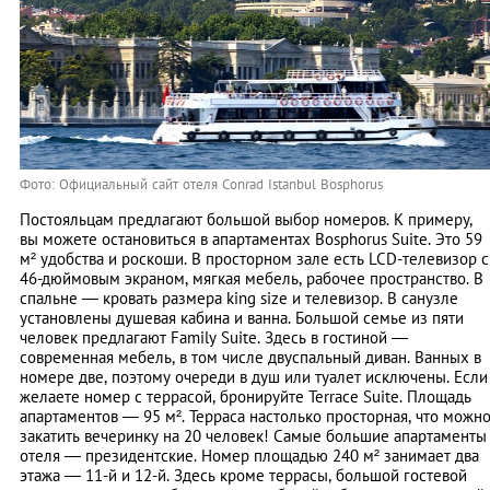
Фото: Официальный сайт отеля Conrad Istanbul Bosphorus
Постояльцам предлагают большой выбор номеров. К примеру,
вы можете остановиться в апартаментах Bosphorus Suite. Это 59
м² удобства и роскоши. В просторном зале есть LCD-телевизор с
46-дюймовым экраном, мягкая мебель, рабочее пространство. В
спальне — кровать размера king size и телевизор. В санузле
установлены душевая кабина и ванна. Большой семье из пяти
человек предлагают Family Suite. Здесь в гостиной —
современная мебель, в том числе двуспальный диван. Ванных в
номере две, поэтому очереди в душ или туалет исключены. Если
желаете номер с террасой, бронируйте Terrace Suite. Площадь
апартаментов — 95 м². Терраса настолько просторная, что можн
закатить вечеринку на 20 человек! Самые большие апартаменты
отеля — президентские. Номер площадью 240 м² занимает два
этажа — 11-й и 12-й. Здесь кроме террасы, большой гостевой