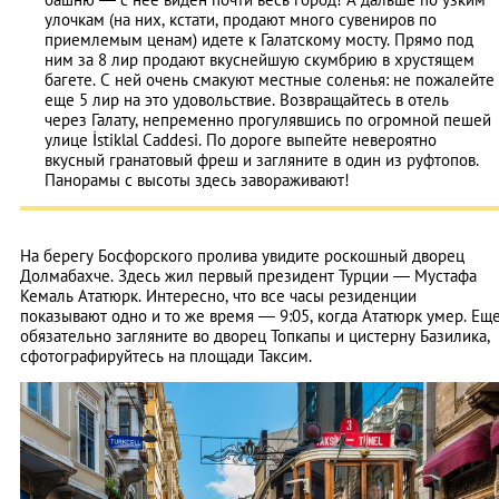
улочкам (на них, кстати, продают много сувениров по
приемлемым ценам) идете к Галатскому мосту. Прямо под
ним за 8 лир продают вкуснейшую скумбрию в хрустящем
багете. С ней очень смакуют местные соленья: не пожалейте
еще 5 лир на это удовольствие. Возвращайтесь в отель
через Галату, непременно прогулявшись по огромной пешей
улице İstiklal Caddesi. По дороге выпейте невероятно
вкусный гранатовый фреш и загляните в один из руфтопов.
Панорамы с высоты здесь завораживают!
На берегу Босфорского пролива увидите роскошный дворец
Долмабахче. Здесь жил первый президент Турции — Мустафа
Кемаль Ататюрк. Интересно, что все часы резиденции
показывают одно и то же время — 9:05, когда Ататюрк умер. Ещ
обязательно загляните во дворец Топкапы и цистерну Базилика,
сфотографируйтесь на площади Таксим.