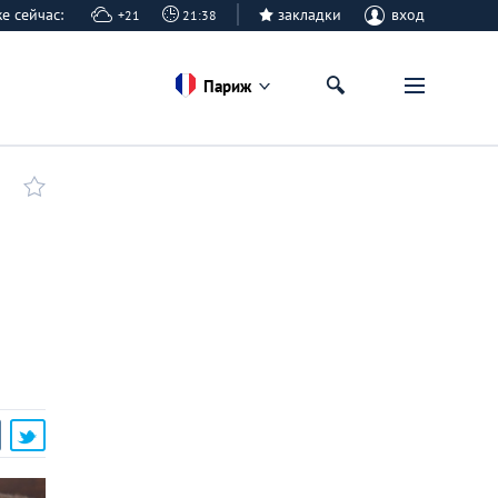
же сейчас:
закладки
вход
+21
21:38
Париж