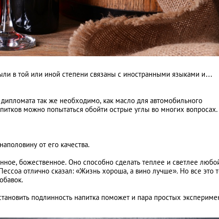
Что значит быть р
женой
были в той или иной степени связаны с иностранными языками и…
 дипломата так же необходимо, как масло для автомобильного
питков можно попытаться обойти острые углы во многих вопросах.
 наполовину от его качества.
венное, божественное. Оно способно сделать теплее и светлее любо
ессоа отлично сказал: «Жизнь хороша, а вино лучше». Но все это 
обавок.
становить подлинность напитка поможет и пара простых экспериме