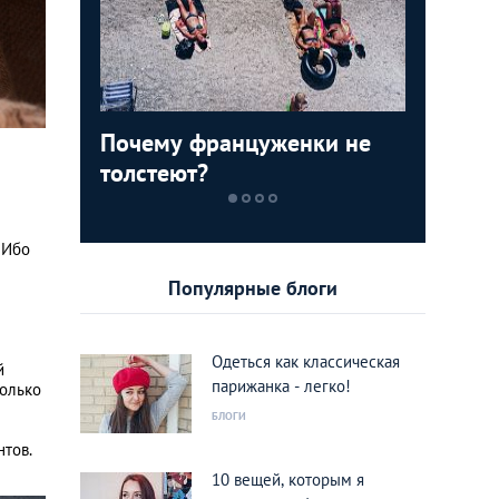
усской
Почему француженки не
Выходны
Свой ср
толстеют?
столице
 Ибо
Популярные блоги
Одеться как классическая
й
парижанка - легко!
только
БЛОГИ
нтов.
10 вещей, которым я