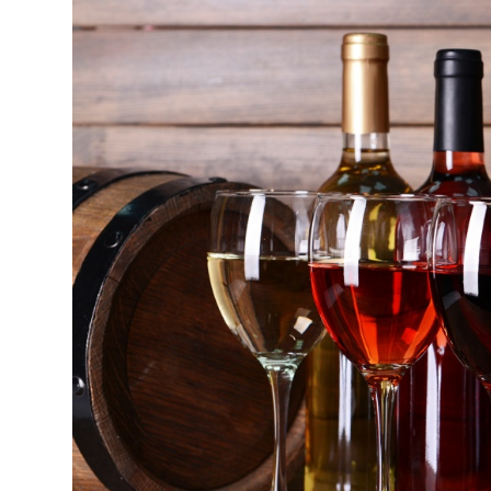
Киев
Лондон
Лос-Анджелес
Москва
Париж
Паттайя
Пхукет
Санкт-Петербург