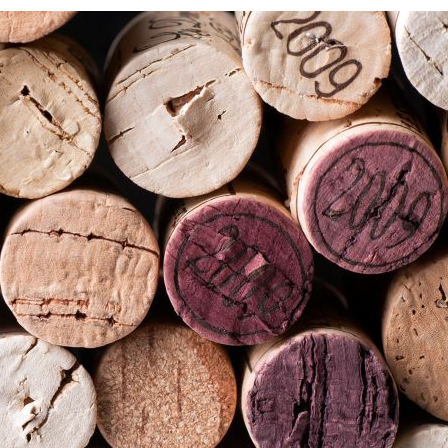
Vera Lazareva
Ольг
52058