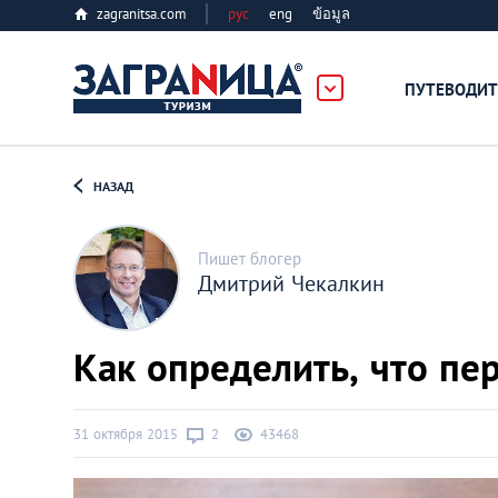
zagranitsa.com
рус
eng
ข้อมูล
ПУТЕВОДИТ
Loading...
НАЗАД
Пишет блогер
Дмитрий Чекалкин
Алматы
Как определить, что пе
Астана
31 октября 2015
2
43468
Афины