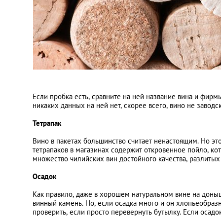
Если пробка есть, сравните на ней название вина и фирм
никаких данных на ней нет, скорее всего, вино не заводск
Тетрапак
Вино в пакетах большинство считает ненастоящим. Но это
тетрапаков в магазинах содержит откровенное пойло, ко
множество чилийских вин достойного качества, разлитых
Осадок
Как правило, даже в хорошем натуральном вине на доны
винный камень. Но, если осадка много и он хлопьеобраз
проверить, если просто перевернуть бутылку. Если осад