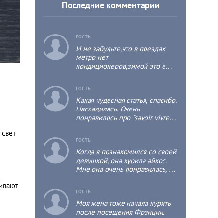
Последние комментарии
c
ГОСТЬ
И не забудьте,что в поездах
метро нет
кондиционеров,зимой это ещё
пол беды,а как только
потеплеет, то духота
c
ГОСТЬ
неимоверная ….
Какая чудесная статья, спасибо.
Насладилась. Очень
понравилось про "savoir vivre",
буду осваивать
 свет
c
ГОСТЬ
Когда я познакомился со своей
девушкой, она курила айкос.
Мне она очень понравилась, я
.
готов был терпеть курение,
ривают
хотя сам не курящий, но не мог
c
ГОСТЬ
терпеть айкос. Поэтому
Моя жена тоже начала курить
компромиссом был переход на
после посещения Франции.
тонкие сигареты. Да и курить