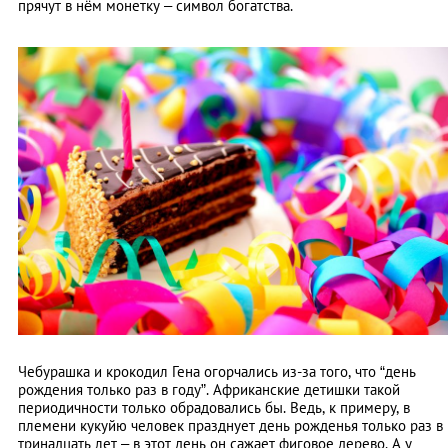
прячут в нём монетку – символ богатства.
Чебурашка и крокодил Гена огорчались из-за того, что “день
рождения только раз в году”. Африканские детишки такой
периодичности только обрадовались бы. Ведь, к примеру, в
племени кукуйю человек празднует день рожденья только раз в
тринадцать лет – в этот день он сажает фиговое дерево. А у