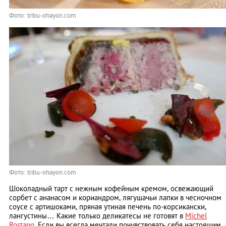
Фото: tribu-ohayon.com
Фото: tribu-ohayon.com
Шоколадный тарт с нежным кофейным кремом, освежающий
сорбет с ананасом и кориандром, лягушачьи лапки в чесночном
соусе с артишоками, пряная утиная печень по-корсикански,
лангустины… Какие только деликатесы не готовят в
Michel
Rostang
. Если вы всегда мечтали почувствовать себя настоящим