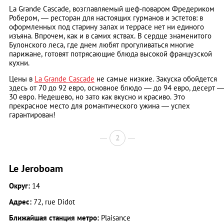
La Grande Cascade, возглавляемый шеф-поваром Фредериком
Робером, — ресторан для настоящих гурманов и эстетов: в
оформленных под старину залах и террасе нет ни единого
изъяна. Впрочем, как и в самих яствах. В сердце знаменитого
Булонского леса, где днем любят прогуливаться многие
парижане, готовят потрясающие блюда высокой французской
кухни.
Цены в
La Grande Cascade
не самые низкие. Закуска обойдется
здесь от 70 до 92 евро, основное блюдо — до 94 евро, десерт 
30 евро. Недешево, но зато как вкусно и красиво. Это
прекрасное место для романтического ужина — успех
гарантирован!
2
Le Jeroboam
Округ:
14
Адрес:
72, rue Didot
Ближайшая станция метро:
Plaisance