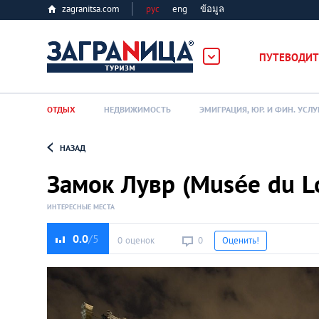
zagranitsa.com
рус
eng
ข้อมูล
ПУТЕВОДИТ
ОТДЫХ
НЕДВИЖИМОСТЬ
ЭМИГРАЦИЯ, ЮР. И ФИН. УСЛУ
НАЗАД
Loading...
Замок Лувр (Musée du L
ИНТЕРЕСНЫЕ МЕСТА
0.0
0 оценок
0
Оценить!
Алматы