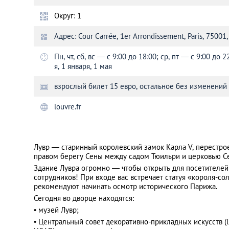
Округ: 1
Санкт-Петербург
Адрес: Cour Carrée, 1er Arrondissement, Paris, 75001,
Пн, чт, сб, вс ― с 9:00 до 18:00; ср, пт ― с 9:00 д
я, 1 января, 1 мая
взрослый билет 15 евро, остальное без изменений
louvre.fr
Лувр — старинный королевский замок Карла V, перестро
правом берегу Сены между садом Тюильри и церковью С
Здание Лувра огромно ― чтобы открыть для посетителей в
сотрудников! При входе вас встречает статуя «короля-с
рекомендуют начинать осмотр исторического Парижа.
Сегодня во дворце находятся:
• музей Лувр;
• Центральный совет декоративно-прикладных искусств (l’U