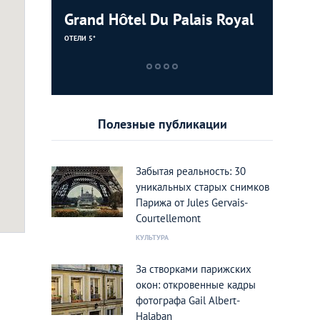
Grand Hôtel Du Palais Royal
Black Ca
La Machine du Moulin
Rouge
ОТЕЛИ 5*
НОЧНЫЕ КЛУБЫ
НОЧНЫЕ КЛУБЫ
Полезные публикации
Забытая реальность: 30
уникальных старых снимков
Парижа от Jules Gervais-
Courtellemont
КУЛЬТУРА
com
За створками парижских
окон: откровенные кадры
фотографа Gail Albert-
Halaban