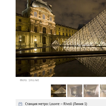
Астана
Афины
Киев
Лондон
Лос-Анджелес
Москва
Париж
Фото: 1ms.net
Паттайя
Станция метро: Louvre – Rivoli (Линия 1)
Пхукет