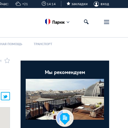
сейчас:
закладки
вход
+21
14:14
Париж
ННАЯ ПОМОЩЬ
ТРАНСПОРТ
И
Мы рекомендуем