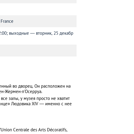
 France
о 22:00; выходные ― вторник, 25 декабр
енный во дворец. Он расположен на
ен-Жермен-л'Осерруа.
се залы, у музея просто не хватит
олнце» Людовика XIV ― именно с нее
nion Сentrale des Аrts Décoratifs,