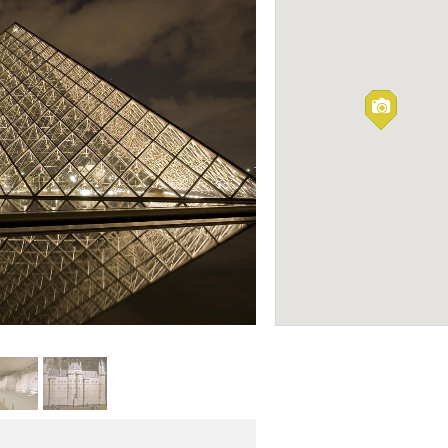
Beaugrenelle Paris
ПОКУПКИ
Фото: gollygeegosh.blogspot.