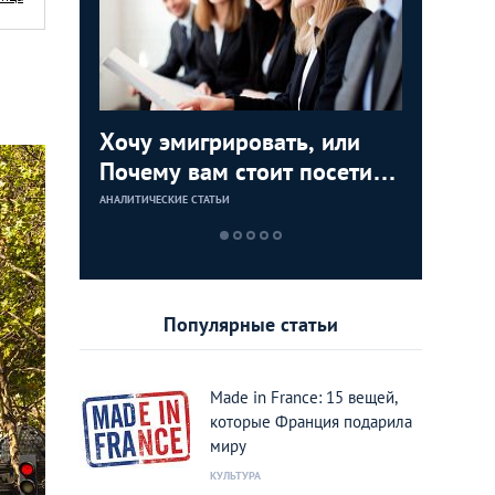
 ТОП-5
Хочу эмигрировать, или
Забытая
Путешес
Сказка д
стоит
Почему вам стоит посетить
уникаль
готики:
взрослы
выставку-конференцию
снимков
уголков
Париже
АНАЛИТИЧЕСКИЕ СТАТЬИ
КУЛЬТУРА
МЕСТА
МЕСТА
International Emigration
Gervais-
Expo 2016
Популярные статьи
Made in France: 15 вещей,
которые Франция подарила
миру
КУЛЬТУРА