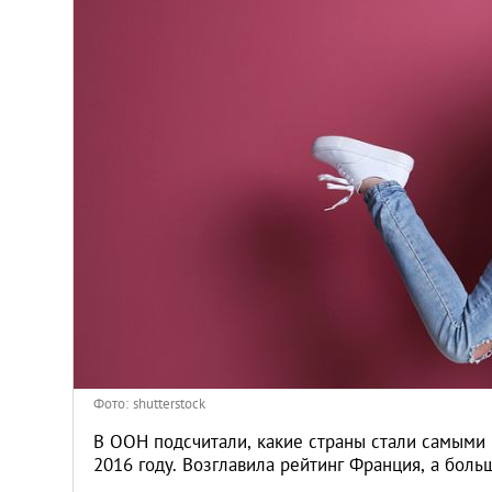
Киев
Лондон
Лос-Анджелес
Москва
Париж
Паттайя
Пхукет
Фото: shutterstock
Санкт-Петербург
В ООН подсчитали, какие страны стали самыми
2016 году. Возглавила рейтинг Франция, а боль