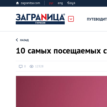
zagranitsa.com
рус
eng
ข้อมูล
ПУТЕВОДИТ
Loading...
НАЗАД
10 самых посещаемых с
0
12328
Алматы
Астана
Афины