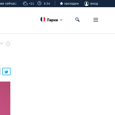
иже сейчас:
закладки
вход
+21
8:34
Париж
КИ