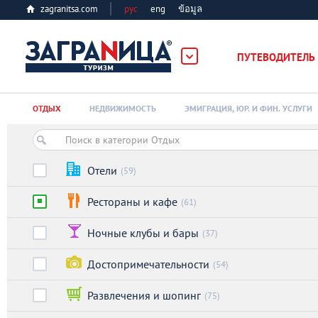
zagranitsa.com
рус
eng
ข้อมูล
ПУТЕВОДИТЕЛЬ
Loading...
ОТДЫХ
НЕДВИЖИМОСТЬ
ЭМИГРАЦИЯ, ЮР. И ФИН. УСЛУГИ
Отели
(59)
Рестораны и кафе
(61)
Алматы
Ночные клубы и бары
(37)
Астана
Достопримечательности
(54)
Афины
Развлечения и шопинг
(75)