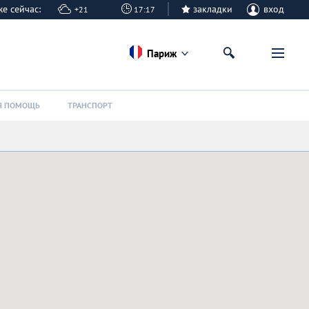
иже сейчас:
закладки
вход
+21
17:17
Париж
Я ПОМОЩЬ
ТРАНСПОРТ