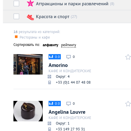
Аттракционы и парки развлечений
Киев
(8)
Красота и спорт
(27)
Лондон
16
результата из категорий:
Лос-Анджелес
Рестораны и кафе
Сортировать по:
алфавиту
рейтингу
Москва
0.0
0
Amorino
Париж
КАФЕ И КОНДИТЕРСКИЕ
Округ: 4
+33 (0)1 44 07 48 08
Паттайя
Пхукет
0.0
0
Angelina Louvre
Санкт-Петербург
КАФЕ И КОНДИТЕРСКИЕ
Округ: 1
+33 149 27 93 31