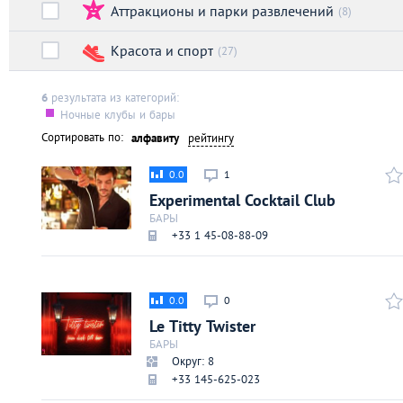
Аттракционы и парки развлечений
Киев
(8)
Красота и спорт
(27)
Лондон
6
результата из категорий:
Лос-Анджелес
Ночные клубы и бары
Сортировать по:
алфавиту
рейтингу
Москва
0.0
1
Experimental Cocktail Club
Париж
БАРЫ
+33 1 45-08-88-09
Паттайя
0.0
0
Пхукет
Le Titty Twister
БАРЫ
Санкт-Петербург
Округ: 8
+33 145-625-023