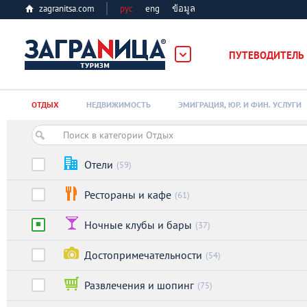
zagranitsa.com
рус
eng
ข้อมูล
ПУТЕВОДИТЕЛЬ
Loading...
ОТДЫХ
НЕДВИЖИМОСТЬ
ЭМИГРАЦИЯ, ЮР. И ФИН. УСЛУГИ
Отели
(59)
Рестораны и кафе
(61)
Алматы
Ночные клубы и бары
(37)
Астана
Достопримечательности
(54)
Афины
Развлечения и шопинг
(75)