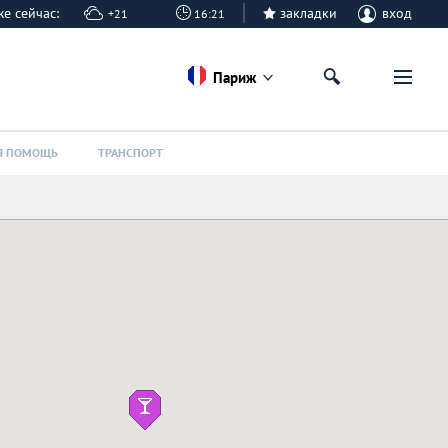
иже сейчас:
закладки
вход
+21
16:21
Париж
Я ПОМОЩЬ
ТРАНСПОРТ