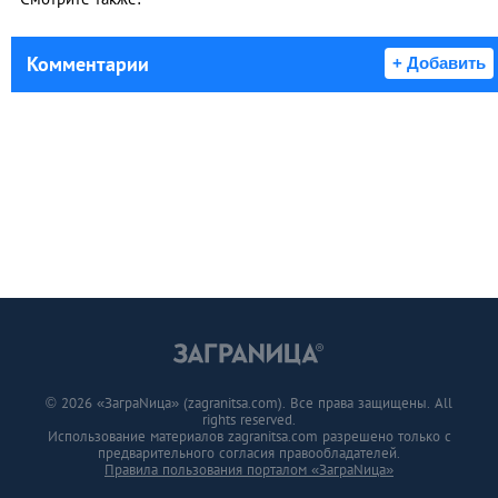
Комментарии
+ Добавить
© 2026 «ЗаграNица» (zagranitsa.com). Все права защищены. All
rights reserved.
Использование материалов zagranitsa.com разрешено только с
предварительного согласия правообладателей.
Правила пользования порталом «ЗаграNица»