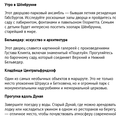
Утро в Шёнбрунне
Этот дворцово-парковый ансамбль — бывшая летняя резиденци
Габсбургов. Исследуйте роскошные залы дворца и пройдитесь п
саду с лабиринтом, фонтанами и павильоном Глориетта. Семьям
с детьми будет интересно посетить зоопарк Шёнбрунна,
старейший в мире.
Бельведер: искусство и архитектура
Этот дворец славится картинной галереей с произведениями
Густава Климта, включая знаменитый «Поцелуй». Прогуляйтесь
по барочному саду, который соединяет Верхний и Нижний
Бельведер.
Кладбище Центральфридхоф
Один из самых необычных объектов в маршруте. Это не только
место упокоения Штрауса и Бетховена, но и огромный парк с
монументальными надгробиями и мемориальной церковью.
Прогулка вдоль Дуная
Завершите поездку у воды. Старый Дунай, где можно арендовать
лодку или насладиться ужином в одном из ресторанов на берегу,
— отличное место, чтобы почувствовать атмосферу современно