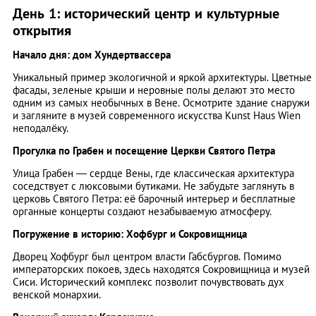
День 1: исторический центр и культурные
открытия
Начало дня: дом Хундертвассера
Уникальный пример экологичной и яркой архитектуры. Цветные
фасады, зеленые крыши и неровные полы делают это место
одним из самых необычных в Вене. Осмотрите здание снаружи
и загляните в музей современного искусства Kunst Haus Wien
неподалёку.
Прогулка по Грабен и посещение Церкви Святого Петра
Улица Грабен — сердце Вены, где классическая архитектура
соседствует с люксовыми бутиками. Не забудьте заглянуть в
церковь Святого Петра: её барочный интерьер и бесплатные
органные концерты создают незабываемую атмосферу.
Погружение в историю: Хофбург и Сокровищница
Дворец Хофбург был центром власти Габсбургов. Помимо
императорских покоев, здесь находятся Сокровищница и музей
Сиси. Исторический комплекс позволит почувствовать дух
венской монархии.