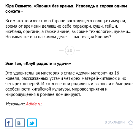
Юра Окамото,
«Япония без вранья. Исповедь в сорока одном
сюжете»
Всем что-то известно о Стране восходящего солнца: самураи,
время от времени делавшие себе харакири, суши, гейши,
икебана, оригами, а также аниме, высокие технологии, цунами...
Но какая же она на самом деле — настоящая Япония?
20
Эми Тан,
«Клуб радости и удачи»
Это удивительная мистерия в стиле «дочки-матери» из 16
новелл, рассказанных устами четырех матерей-китаянок и их
четырех дочерей. И хотя все они родились и выросли в Америке
особенности китайской культуры, мировосприятия и
мироощущения в романе доминируют.
Источник:
AdMe.ru
.
В ЗАКЛАДКИ