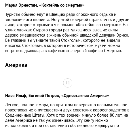
Мария Эрнестам,
«Коктейль со смертью»
Туристы обычно едут в Швецию ради спокойного отдыха и
экономичного шопинга. Но у этой северной страны есть и друго
лицо, которое открывается в романе «Коктейль со смертью». На
узких улочках Старого города разгулявшиеся высшие силы
дерзко вмешиваются в жизнь обычной шведской девушки Эрики.
Ее глазами вы увидите такой Стокгольм, которого не видели
никогда: Стокгольм, в котором в историческом музее можно
встретить дьявола, а в кафе выпить черный кофе со Смертью.
Америка
11
Илья Ильф, Евгений Петров,
«Одноэтажная Америка»
Легкое, полное юмора, но при этом невероятно познавательное
повествование о путешествии двух советских корреспондентов 
Соединенные Штаты. Хотя с тех времен минуло более 80 лет, на
деле Америка не так уж изменилась. Эту книгу можно
использовать и при составлении собственного маршрута по