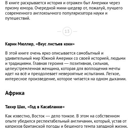
В книге раскрывается история и отражен быт Америки через
призму юмора. Очередной мини-шедевр от, пожалуй, лучшего
современного англоязычного популяризатора науки и
путешествий.
13
Карин Мюллер,
«Вкус листьев коки»
В этой книге очень ярко описывается самобытный и
удивительный мир Южной Америки со своей историей, людьми
и традициями. Главная героиня — позитивная, сильная,
целеустремленная женщина, которая для воплощения мечты
идет на всё и преодолевает невероятные испытания. Легкое,
интересное произведение, которое читается на одном дыхании.
Африка
Тахир Шах,
«Год в Касабланке»
Как известно, Восток — дело тонкое. В этом на собственном
опыте убедился респектабельный англичанин, который, устав от
капризов британской погоды и бешеного темпа западной жизни,