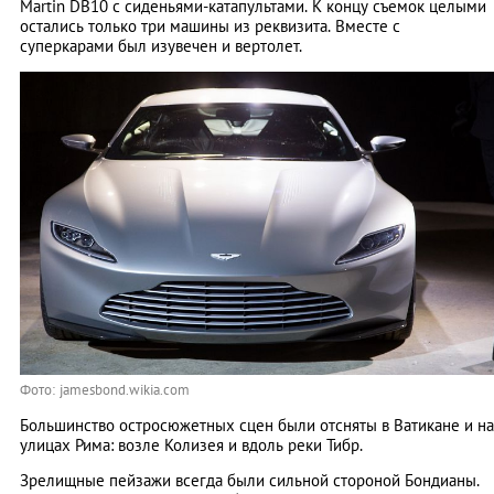
Martin DB10 с сиденьями-катапультами. К концу съемок целыми
остались только три машины из реквизита. Вместе с
суперкарами был изувечен и вертолет.
Фото: jamesbond.wikia.com
Большинство остросюжетных сцен были отсняты в Ватикане и на
улицах Рима: возле Колизея и вдоль реки Тибр.
Зрелищные пейзажи всегда были сильной стороной Бондианы.