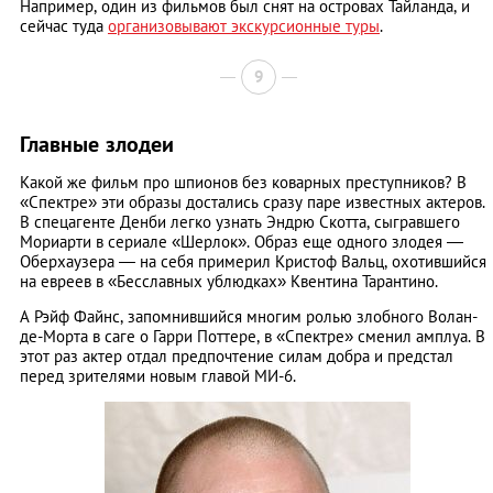
Например, один из фильмов был снят на островах Тайланда, и
сейчас туда
организовывают экскурсионные туры
.
9
Главные злодеи
Какой же фильм про шпионов без коварных преступников? В
«Спектре» эти образы достались сразу паре известных актеров.
В спецагенте Денби легко узнать Эндрю Скотта, сыгравшего
Мориарти в сериале «Шерлок». Образ еще одного злодея —
Оберхаузера — на себя примерил Кристоф Вальц, охотившийся
на евреев в «Бесславных ублюдках» Квентина Тарантино.
А Рэйф Файнс, запомнившийся многим ролью злобного Волан-
де-Морта в саге о Гарри Поттере, в «Спектре» сменил амплуа. В
этот раз актер отдал предпочтение силам добра и предстал
перед зрителями новым главой МИ-6.