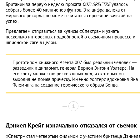
Британии за первую неделю проката
007: SPECTRE
удалось
собрать более 40 миллионов фунтов. Эта цифра далека от
мирового рекорда, но может считаться серьезной заявкой на
успех.
Предлагаем отправиться за кулисы «Спектра» и узнать
несколько интересных подробностей о съемочном процессе и
шпионской саге в целом.
Прототипом книжного Агента 007 был реальный человек —
разведчик и дипломат, генерал Вернон Энтони Уолтерс. На
его счету множество рискованных дел, из которых он
выходил не помяв прическу. Именно Уолтерс вдохновил Яна
Флеминга на создание героического образа Бонда.
1
Дэниел Крейг изначально отказался от съемок
«Спектр» стал четвертым фильмом с участием британца Дэниел