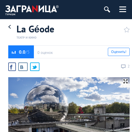
La Géode
ТЕАТР И КИНО
0.0
Оценить!
0 оценок
2