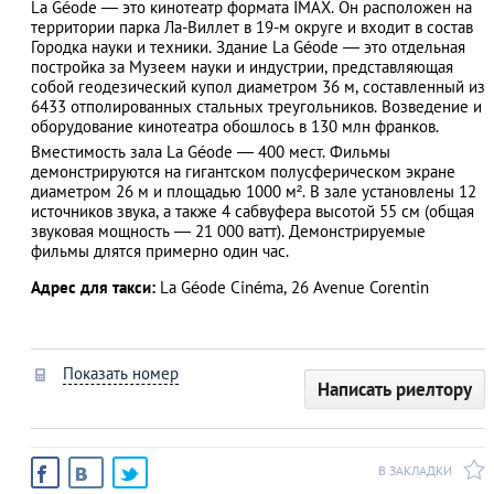
La Géode — это кинотеатр формата IMAX. Он расположен на
территории парка Ла-Виллет в 19-м округе и входит в состав
Городка науки и техники. Здание La Géode — это отдельная
постройка за Музеем науки и индустрии, представляющая
собой геодезический купол диаметром 36 м, составленный из
АЗАД
6433 отполированных стальных треугольников. Возведение и
оборудование кинотеатра обошлось в 130 млн франков.
Вместимость зала La Géode — 400 мест. Фильмы
демонстрируются на гигантском полусферическом экране
диаметром 26 м и площадью 1000 м². В зале установлены 12
источников звука, а также 4 сабвуфера высотой 55 см (общая
звуковая мощность — 21 000 ватт). Демонстрируемые
фильмы длятся примерно один час.
Адрес для такси:
La Géode Cinéma, 26 Avenue Corentin
Показать номер
Написать риелтору
В ЗАКЛАДКИ