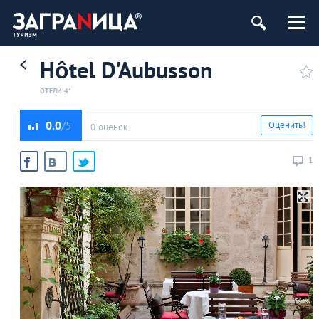
Hôtel D'Aubusson
ОТЕЛИ 4*
0.0
Оценить!
0 оценок
1