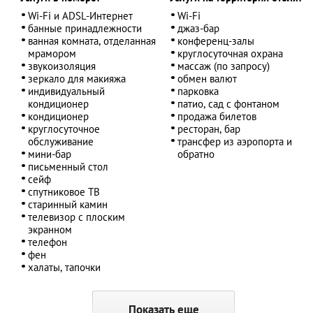
Wi-Fi и ADSL-Интернет
Wi-Fi
банные принадлежности
джаз-бар
ванная комната, отделанная
конференц-залы
мрамором
круглосуточная охрана
звукоизоляция
массаж (по запросу)
зеркало для макияжа
обмен валют
индивидуальный
парковка
кондиционер
патио, сад с фонтаном
кондиционер
продажа билетов
круглосуточное
ресторан, бар
обслуживание
трансфер из аэропорта и
мини-бар
обратно
письменный стол
сейф
спутниковое ТВ
старинный камин
телевизор с плоским
экранном
телефон
фен
халаты, тапочки
Показать еще